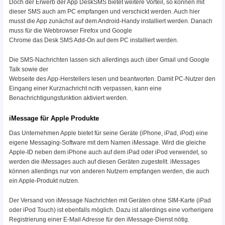
Doch der Erwerb der App DeskSMS bietet weitere Vorteil, so können mit
dieser SMS auch am PC empfangen und verschickt werden. Auch hier
musst die App zunächst auf dem Android-Handy installiert werden. Danach
muss für die Webbrowser Firefox und Google
Chrome das Desk SMS Add-On auf dem PC installiert werden.
Die SMS-Nachrichten lassen sich allerdings auch über Gmail und Google
Talk sowie der
Webseite des App-Herstellers lesen und beantworten. Damit PC-Nutzer den
Eingang einer Kurznachricht ncith verpassen, kann eine
Benachrichtigungsfunktion aktiviert werden.
iMessage für Apple Produkte
Das Unternehmen Apple bietet für seine Geräte (iPhone, iPad, iPod) eine
eigene Messaging-Software mit dem Namen iMessage. Wird die gleiche
Apple-ID neben dem iPhone auch auf dem iPad oder iPod verwendet, so
werden die iMessages auch auf diesen Geräten zugestellt. iMessages
können allerdings nur von anderen Nutzern empfangen werden, die auch
ein Apple-Produkt nutzen.
Der Versand von iMessage Nachrichten mit Geräten ohne SIM-Karte (iPad
oder iPod Touch) ist ebenfalls möglich. Dazu ist allerdings eine vorherigere
Registrierung einer E-Mail Adresse für den iMessage-Dienst nötig.