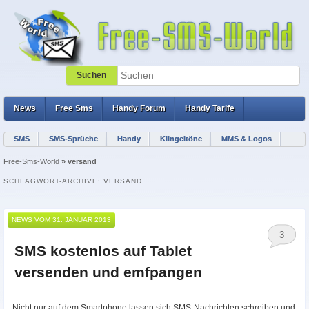
Suchen
Hauptmenü
Zum Inhalt wechseln
Zum sekundären Inhalt wechseln
News
Free Sms
Handy Forum
Handy Tarife
SMS
SMS-Sprüche
Handy
Klingeltöne
MMS & Logos
Free-Sms-World
»
versand
SCHLAGWORT-ARCHIVE:
VERSAND
NEWS VOM
31. JANUAR 2013
3
SMS kostenlos auf Tablet
versenden und emfpangen
Nicht nur auf dem Smartphone lassen sich SMS-Nachrichten schreiben und